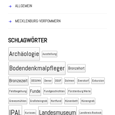
ALLGEMEIN
MECKLENBURG-VORPOMMERN
SCHLAGWÖRTER
Archäologie
Ausstellung
Bodendenkmalpfleger
Bronzehort
Bronzezeit
DEGUWA
Denar
DGUF
Dolmen
Everstorf
Exkursion
Funde
Feldbegehung
Fundgeschichten
Fürstenburg Werle
Grevesmühlen
Großsteingrab
Hortfund
Hünenbett
Hünengrab
IPAL
Landesmuseum
Kurioses
Landkreis Rostock