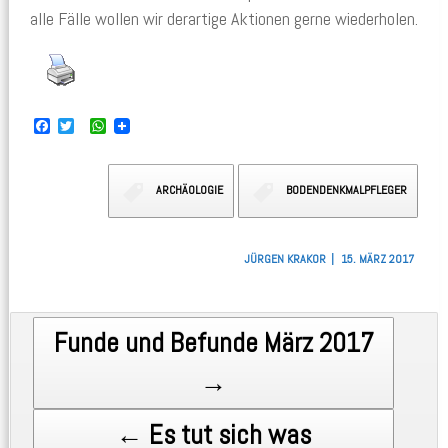
alle Fälle wollen wir derartige Aktionen gerne wiederholen.
F
T
W
a
w
h
c
i
a
e
t
t
b
t
s
ARCHÄOLOGIE
BODENDENKMALPFLEGER
o
e
A
o
r
p
k
p
JÜRGEN KRAKOR
15. MÄRZ 2017
Post navigation
Funde und Befunde März 2017
→
← Es tut sich was