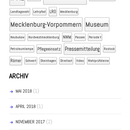
LRO
Landtagswahl
Lehrpfad
Mecklenburg
Mecklenburg-Vorpommern
Museum
NWM
Neubukow
Nordwestmecklenburg
Passee
Periode V
Pressemitteilung
Pflegeeinsatz
Petroleumlampe
Rostock
Römer
Schwert
Steinhagen
Streitaxt
Video
Wahlprüfsteine
ARCHIV
(1)
MAI 2018
(1)
APRIL 2018
(2)
NOVEMBER 2017