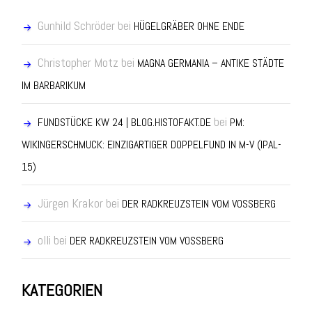
Gunhild Schröder
bei
HÜGELGRÄBER OHNE ENDE
Christopher Motz
bei
MAGNA GERMANIA – ANTIKE STÄDTE
IM BARBARIKUM
bei
FUNDSTÜCKE KW 24 | BLOG.HISTOFAKT.DE
PM:
WIKINGERSCHMUCK: EINZIGARTIGER DOPPELFUND IN M-V (IPAL-
15)
Jürgen Krakor
bei
DER RADKREUZSTEIN VOM VOSSBERG
olli
bei
DER RADKREUZSTEIN VOM VOSSBERG
KATEGORIEN