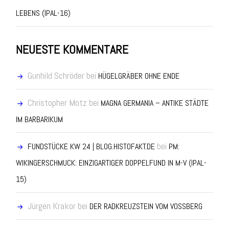
LEBENS (IPAL-16)
NEUESTE KOMMENTARE
Gunhild Schröder
bei
HÜGELGRÄBER OHNE ENDE
Christopher Motz
bei
MAGNA GERMANIA – ANTIKE STÄDTE
IM BARBARIKUM
bei
FUNDSTÜCKE KW 24 | BLOG.HISTOFAKT.DE
PM:
WIKINGERSCHMUCK: EINZIGARTIGER DOPPELFUND IN M-V (IPAL-
15)
Jürgen Krakor
bei
DER RADKREUZSTEIN VOM VOSSBERG