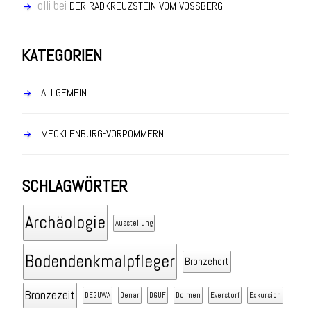
olli
bei
DER RADKREUZSTEIN VOM VOSSBERG
KATEGORIEN
ALLGEMEIN
MECKLENBURG-VORPOMMERN
SCHLAGWÖRTER
Archäologie
Ausstellung
Bodendenkmalpfleger
Bronzehort
Bronzezeit
DEGUWA
Denar
DGUF
Dolmen
Everstorf
Exkursion