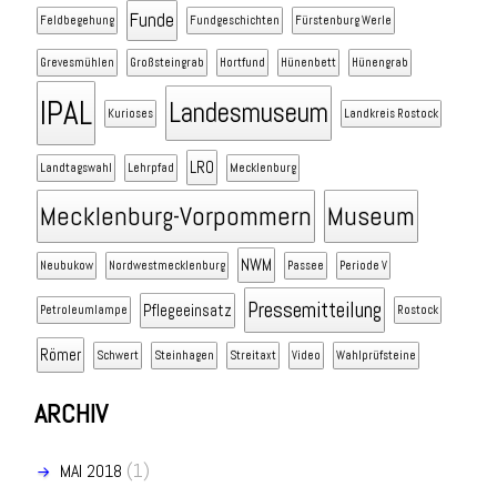
Funde
Feldbegehung
Fundgeschichten
Fürstenburg Werle
Grevesmühlen
Großsteingrab
Hortfund
Hünenbett
Hünengrab
IPAL
Landesmuseum
Kurioses
Landkreis Rostock
LRO
Landtagswahl
Lehrpfad
Mecklenburg
Mecklenburg-Vorpommern
Museum
NWM
Neubukow
Nordwestmecklenburg
Passee
Periode V
Pressemitteilung
Pflegeeinsatz
Petroleumlampe
Rostock
Römer
Schwert
Steinhagen
Streitaxt
Video
Wahlprüfsteine
ARCHIV
(1)
MAI 2018