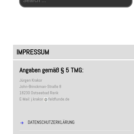
IMPRESSUM
Angaben gemäß § 5 TMG:
Jürgen Krakor
John-Brinckman-Straße 8
18230 Ostseebad Rerik
E-Mail: j.krakor
feldfunde.de
DATENSCHUTZERKLÄRUNG