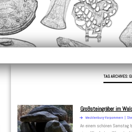
alpfleger.de
TAG ARCHIVES: 
Großsteingräber im Wal
Mecklenburg-Vorpommern
Ste
An einem schönen Samstag be