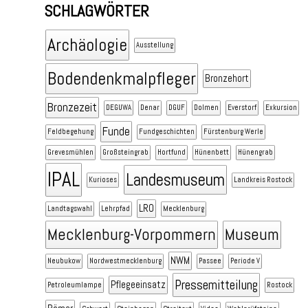
SCHLAGWÖRTER
Archäologie
Ausstellung
Bodendenkmalpfleger
Bronzehort
Bronzezeit
DEGUWA
Denar
DGUF
Dolmen
Everstorf
Exkursion
Funde
Feldbegehung
Fundgeschichten
Fürstenburg Werle
Grevesmühlen
Großsteingrab
Hortfund
Hünenbett
Hünengrab
IPAL
Landesmuseum
Kurioses
Landkreis Rostock
LRO
Landtagswahl
Lehrpfad
Mecklenburg
Mecklenburg-Vorpommern
Museum
NWM
Neubukow
Nordwestmecklenburg
Passee
Periode V
Pressemitteilung
Pflegeeinsatz
Petroleumlampe
Rostock