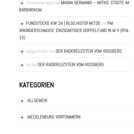
MAGNA GERMANIA – ANTIKE STÄDTE IM
Christopher Motz
bei
BARBARIKUM
FUNDSTÜCKE KW 24 | BLOG.HISTOFAKT.DE
PM:
bei
WIKINGERSCHMUCK: EINZIGARTIGER DOPPELFUND IN M-V (IPAL-
15)
DER RADKREUZSTEIN VOM VOSSBERG
Jürgen Krakor
bei
DER RADKREUZSTEIN VOM VOSSBERG
olli
bei
KATEGORIEN
ALLGEMEIN
MECKLENBURG-VORPOMMERN