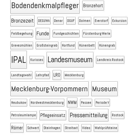
Bodendenkmalpfleger
Bronzehort
Bronzezeit
DEGUWA
Denar
DGUF
Dolmen
Everstorf
Exkursion
Funde
Feldbegehung
Fundgeschichten
Fürstenburg Werle
Grevesmühlen
Großsteingrab
Hortfund
Hünenbett
Hünengrab
IPAL
Landesmuseum
Kurioses
Landkreis Rostock
LRO
Landtagswahl
Lehrpfad
Mecklenburg
Mecklenburg-Vorpommern
Museum
NWM
Neubukow
Nordwestmecklenburg
Passee
Periode V
Pressemitteilung
Pflegeeinsatz
Petroleumlampe
Rostock
Römer
Schwert
Steinhagen
Streitaxt
Video
Wahlprüfsteine