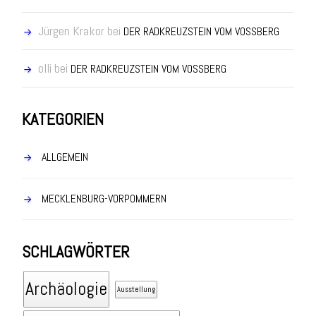
Jürgen Krakor
bei
DER RADKREUZSTEIN VOM VOSSBERG
olli
bei
DER RADKREUZSTEIN VOM VOSSBERG
KATEGORIEN
ALLGEMEIN
MECKLENBURG-VORPOMMERN
SCHLAGWÖRTER
Archäologie
Ausstellung