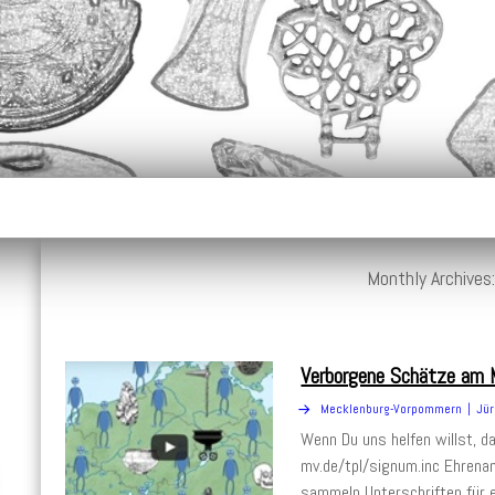
alpfleger.de
Monthly Archive
Verborgene Schätze am 
Mecklenburg-Vorpommern
Jür
Wenn Du uns helfen willst, das
mv.de/tpl/signum.inc Ehrena
sammeln Unterschriften für 