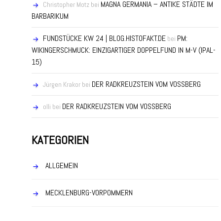
MAGNA GERMANIA – ANTIKE STÄDTE IM
Christopher Motz
bei
BARBARIKUM
FUNDSTÜCKE KW 24 | BLOG.HISTOFAKT.DE
PM:
bei
WIKINGERSCHMUCK: EINZIGARTIGER DOPPELFUND IN M-V (IPAL-
15)
DER RADKREUZSTEIN VOM VOSSBERG
Jürgen Krakor
bei
DER RADKREUZSTEIN VOM VOSSBERG
olli
bei
KATEGORIEN
ALLGEMEIN
MECKLENBURG-VORPOMMERN