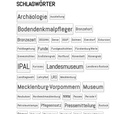
SCHLAGWÖRTER
Archäologie
Ausstellung
Bodendenkmalpfleger
Bronzehort
Bronzezeit
DEGUWA
Denar
DGUF
Dolmen
Everstorf
Exkursion
Funde
Feldbegehung
Fundgeschichten
Fürstenburg Werle
Grevesmühlen
Großsteingrab
Hortfund
Hünenbett
Hünengrab
IPAL
Landesmuseum
Kurioses
Landkreis Rostock
LRO
Landtagswahl
Lehrpfad
Mecklenburg
Mecklenburg-Vorpommern
Museum
NWM
Neubukow
Nordwestmecklenburg
Passee
Periode V
Pressemitteilung
Pflegeeinsatz
Petroleumlampe
Rostock