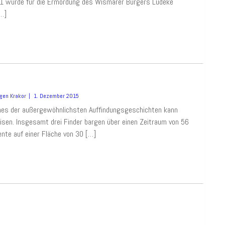
91 wurde für die Ermordung des Wismarer Bürgers Ludeke
[…]
gen Krakor
1. Dezember 2015
Eines der außergewöhnlichsten Auffindungsgeschichten kann
sen. Insgesamt drei Finder bargen über einen Zeitraum von 56
te auf einer Fläche von 30 […]