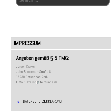
IMPRESSUM
Angaben gemäß § 5 TMG:
Jürgen Krakor
John-Brinckman-Straße 8
18230 Ostseebad Rerik
E-Mail: j.krakor
feldfunde.de
DATENSCHUTZERKLÄRUNG