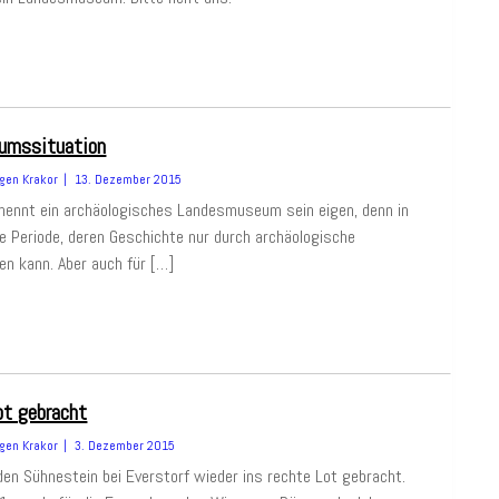
eumssituation
gen Krakor
13. Dezember 2015
nennt ein archäologisches Landesmuseum sein eigen, denn in
e Periode, deren Geschichte nur durch archäologische
n kann. Aber auch für […]
ot gebracht
gen Krakor
3. Dezember 2015
en Sühnestein bei Everstorf wieder ins rechte Lot gebracht.