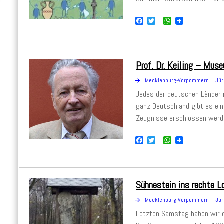
F
T
W
a
w
h
c
i
a
e
t
t
b
t
s
o
e
A
Prof. Dr. Keiling – Mus
o
r
p
k
p
Mecklenburg-Vorpommern
Jür
Jedes der deutschen Länder 
ganz Deutschland gibt es ein
Zeugnisse erschlossen werde
F
T
W
a
w
h
c
i
a
e
t
t
b
t
s
o
e
A
Sühnestein ins rechte L
o
r
p
k
p
Mecklenburg-Vorpommern
Jür
Letzten Samstag haben wir d