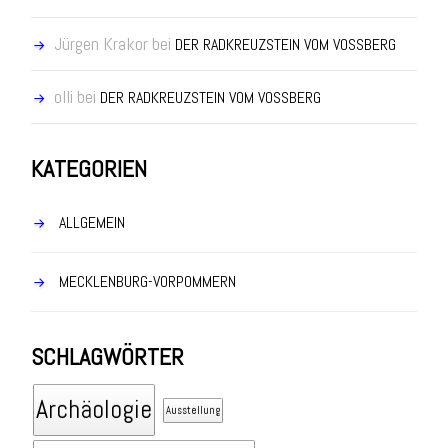
Jürgen Krakor
bei
DER RADKREUZSTEIN VOM VOSSBERG
olli
bei
DER RADKREUZSTEIN VOM VOSSBERG
KATEGORIEN
ALLGEMEIN
MECKLENBURG-VORPOMMERN
SCHLAGWÖRTER
Archäologie
Ausstellung