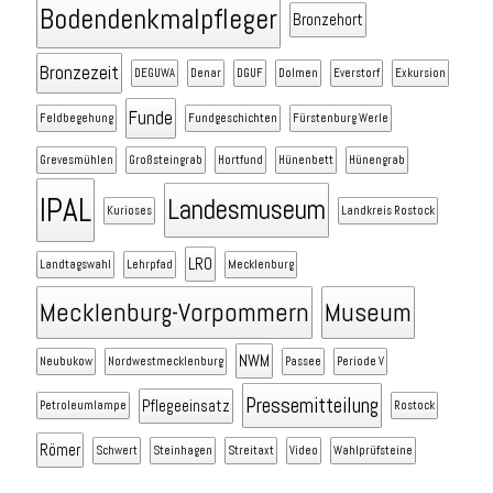
Bodendenkmalpfleger
Bronzehort
Bronzezeit
DEGUWA
Denar
DGUF
Dolmen
Everstorf
Exkursion
Funde
Feldbegehung
Fundgeschichten
Fürstenburg Werle
Grevesmühlen
Großsteingrab
Hortfund
Hünenbett
Hünengrab
IPAL
Landesmuseum
Kurioses
Landkreis Rostock
LRO
Landtagswahl
Lehrpfad
Mecklenburg
Mecklenburg-Vorpommern
Museum
NWM
Neubukow
Nordwestmecklenburg
Passee
Periode V
Pressemitteilung
Pflegeeinsatz
Petroleumlampe
Rostock
Römer
Schwert
Steinhagen
Streitaxt
Video
Wahlprüfsteine