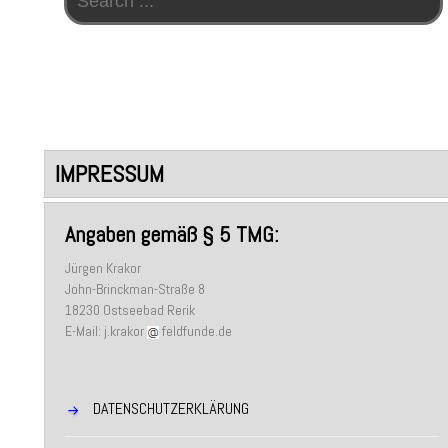
IMPRESSUM
Angaben gemäß § 5 TMG:
Jürgen Krakor
John-Brinckman-Straße 8
18230 Ostseebad Rerik
E-Mail: j.krakor
feldfunde.de
DATENSCHUTZERKLÄRUNG