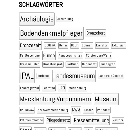
SCHLAGWÖRTER
Archäologie
Ausstellung
Bodendenkmalpfleger
Bronzehort
Bronzezeit
DEGUWA
Denar
DGUF
Dolmen
Everstorf
Exkursion
Funde
Feldbegehung
Fundgeschichten
Fürstenburg Werle
Grevesmühlen
Großsteingrab
Hortfund
Hünenbett
Hünengrab
IPAL
Landesmuseum
Kurioses
Landkreis Rostock
LRO
Landtagswahl
Lehrpfad
Mecklenburg
Mecklenburg-Vorpommern
Museum
NWM
Neubukow
Nordwestmecklenburg
Passee
Periode V
Pressemitteilung
Pflegeeinsatz
Petroleumlampe
Rostock