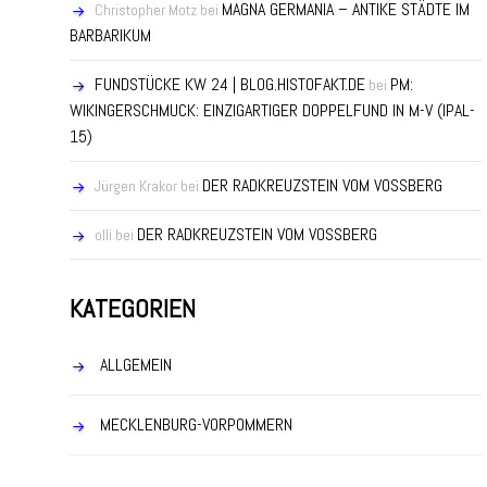
MAGNA GERMANIA – ANTIKE STÄDTE IM
Christopher Motz
bei
BARBARIKUM
FUNDSTÜCKE KW 24 | BLOG.HISTOFAKT.DE
PM:
bei
WIKINGERSCHMUCK: EINZIGARTIGER DOPPELFUND IN M-V (IPAL-
15)
DER RADKREUZSTEIN VOM VOSSBERG
Jürgen Krakor
bei
DER RADKREUZSTEIN VOM VOSSBERG
olli
bei
KATEGORIEN
ALLGEMEIN
MECKLENBURG-VORPOMMERN