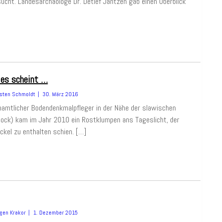
sucht. Landesarchäologe Dr. Detlef Jantzen gab einen Überblick
 es scheint …
sten Schmoldt
30. März 2016
namtlicher Bodendenkmalpfleger in der Nähe der slawischen
tock) kam im Jahr 2010 ein Rostklumpen ans Tageslicht, der
ckel zu enthalten schien. […]
gen Krakor
1. Dezember 2015