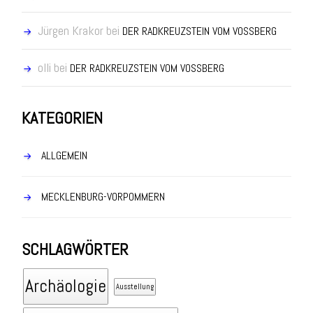
Jürgen Krakor
bei
DER RADKREUZSTEIN VOM VOSSBERG
olli
bei
DER RADKREUZSTEIN VOM VOSSBERG
KATEGORIEN
ALLGEMEIN
MECKLENBURG-VORPOMMERN
SCHLAGWÖRTER
Archäologie
Ausstellung