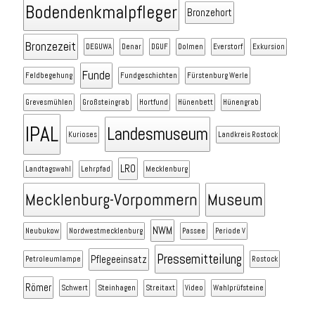
Bodendenkmalpfleger
Bronzehort
Bronzezeit
DEGUWA
Denar
DGUF
Dolmen
Everstorf
Exkursion
Funde
Feldbegehung
Fundgeschichten
Fürstenburg Werle
Grevesmühlen
Großsteingrab
Hortfund
Hünenbett
Hünengrab
IPAL
Landesmuseum
Kurioses
Landkreis Rostock
LRO
Landtagswahl
Lehrpfad
Mecklenburg
Mecklenburg-Vorpommern
Museum
NWM
Neubukow
Nordwestmecklenburg
Passee
Periode V
Pressemitteilung
Pflegeeinsatz
Petroleumlampe
Rostock
Römer
Schwert
Steinhagen
Streitaxt
Video
Wahlprüfsteine