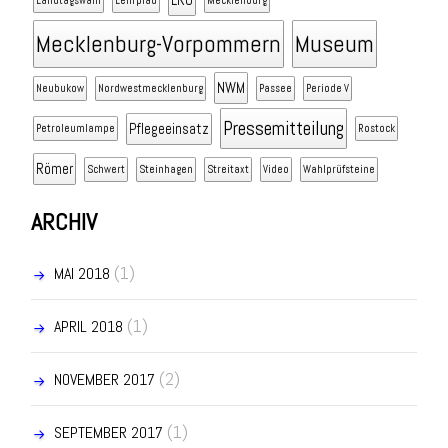
LRO
Landtagswahl
Lehrpfad
Mecklenburg
Mecklenburg-Vorpommern
Museum
NWM
Neubukow
Nordwestmecklenburg
Passee
Periode V
Pressemitteilung
Pflegeeinsatz
Petroleumlampe
Rostock
Römer
Schwert
Steinhagen
Streitaxt
Video
Wahlprüfsteine
ARCHIV
(1)
MAI 2018
(1)
APRIL 2018
(2)
NOVEMBER 2017
(1)
SEPTEMBER 2017