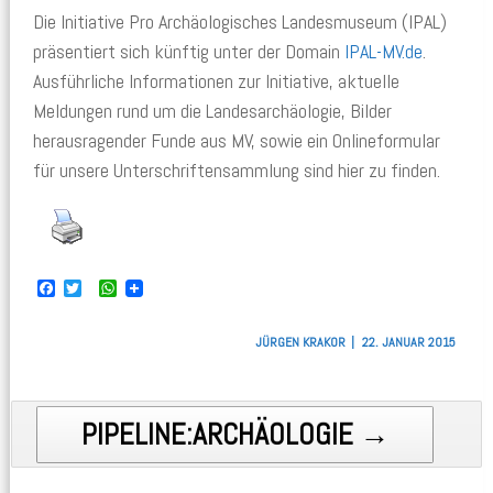
Die Initiative Pro Archäologisches Landesmuseum (IPAL)
präsentiert sich künftig unter der Domain
IPAL-MV.de
.
Ausführliche Informationen zur Initiative, aktuelle
Meldungen rund um die Landesarchäologie, Bilder
herausragender Funde aus MV, sowie ein Onlineformular
für unsere Unterschriftensammlung sind hier zu finden.
F
T
W
a
w
h
c
i
a
e
t
t
JÜRGEN KRAKOR
22. JANUAR 2015
b
t
s
o
e
A
o
r
p
k
p
Post navigation
PIPELINE:ARCHÄOLOGIE →