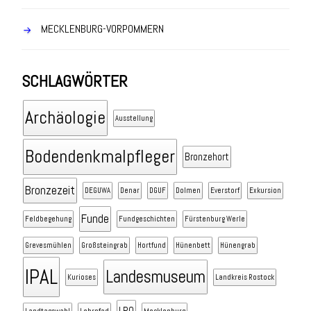
MECKLENBURG-VORPOMMERN
SCHLAGWÖRTER
Archäologie
Ausstellung
Bodendenkmalpfleger
Bronzehort
Bronzezeit
DEGUWA
Denar
DGUF
Dolmen
Everstorf
Exkursion
Funde
Feldbegehung
Fundgeschichten
Fürstenburg Werle
Grevesmühlen
Großsteingrab
Hortfund
Hünenbett
Hünengrab
IPAL
Landesmuseum
Kurioses
Landkreis Rostock