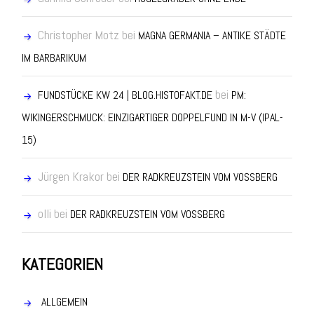
Christopher Motz
bei
MAGNA GERMANIA – ANTIKE STÄDTE
IM BARBARIKUM
bei
FUNDSTÜCKE KW 24 | BLOG.HISTOFAKT.DE
PM:
WIKINGERSCHMUCK: EINZIGARTIGER DOPPELFUND IN M-V (IPAL-
15)
Jürgen Krakor
bei
DER RADKREUZSTEIN VOM VOSSBERG
olli
bei
DER RADKREUZSTEIN VOM VOSSBERG
KATEGORIEN
ALLGEMEIN