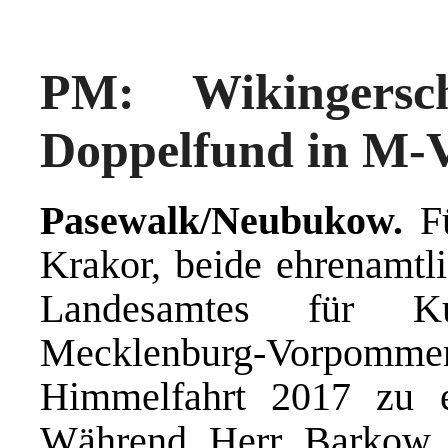
PM: Wikingersch
Doppelfund in M-
Pasewalk/Neubukow.
Fü
Krakor, beide ehrenamtl
Landesamtes für Ku
Mecklenburg-Vorpomm
Himmelfahrt 2017 zu 
Während Herr Barkow 