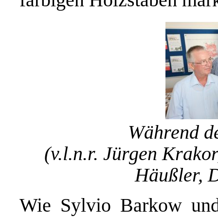
Während d
(v.l.n.r. Jürgen Krako
Häußler, D
Wie Sylvio Barkow und