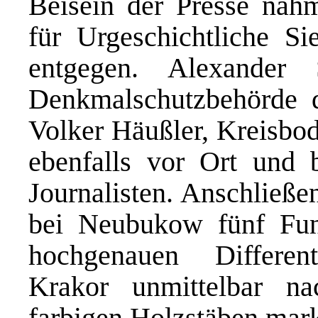
Beisein der Presse nah
für Urgeschichtliche Si
entgegen. Alexander
Denkmalschutzbehörde 
Volker Häußler, Kreisbod
ebenfalls vor Ort und 
Journalisten. Anschließe
bei Neubukow fünf Fund
hochgenauen Differen
Krakor unmittelbar n
farbigen Holzstäben marki