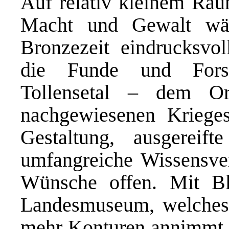
Auf relativ kleinem Rau
Macht und Gewalt wäh
Bronzezeit eindrucksvoll
die Funde und Forsc
Tollensetal – dem Or
nachgewiesenen Kriege
Gestaltung, ausgereift
umfangreiche Wissensver
Wünsche offen. Mit Bl
Landesmuseum, welches 
mehr Konturen annimmt,